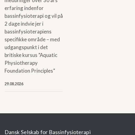
medbringer over 30 års
erfaring indenfor
bassinfysioterapi og vil på
2 dage indvie jer i
bassinfysioterapiens
specifikke område – med
udgangspunkt i det
britiske kursus ”Aquatic
Physiotherapy
Foundation Principles”
29.08.2026
Dansk Selskab for Bassinfysioterapi