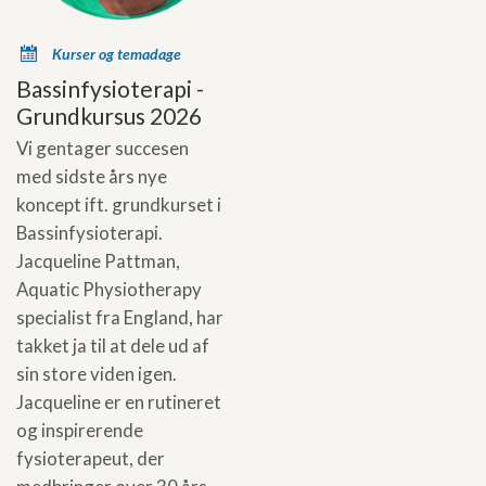
x
Kurser og temadage
Bassinfysioterapi -
Grundkursus 2026
Vi gentager succesen
med sidste års nye
koncept ift. grundkurset i
Bassinfysioterapi.
Jacqueline Pattman,
Aquatic Physiotherapy
specialist fra England, har
takket ja til at dele ud af
sin store viden igen.
Jacqueline er en rutineret
og inspirerende
fysioterapeut, der