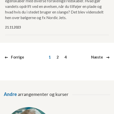
egenskaber med diverse forskellige redskaber. Hvad gør
vandets opdrift ved en øvelsen, når du tilføjer en plade og
hvad hvis du i stedet bruger en slange? Det blev vidensdelt
hen over bølgerne og fx Nordic Jets.
21.11.2023
1
2
4
Forrige
Næste
8
9
(current)
Andre
arrangementer og kurser