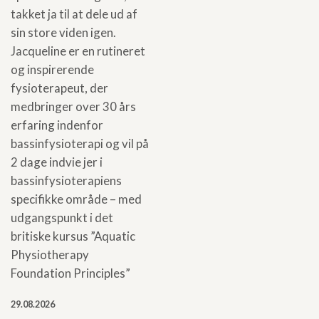
takket ja til at dele ud af
sin store viden igen.
Jacqueline er en rutineret
og inspirerende
fysioterapeut, der
medbringer over 30 års
erfaring indenfor
bassinfysioterapi og vil på
2 dage indvie jer i
bassinfysioterapiens
specifikke område – med
udgangspunkt i det
britiske kursus ”Aquatic
Physiotherapy
Foundation Principles”
29.08.2026