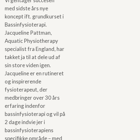
Vi gentager succesen
med sidste års nye
koncept ift. grundkurset i
Bassinfysioterapi.
Jacqueline Pattman,
Aquatic Physiotherapy
specialist fra England, har
takket ja til at dele ud af
sin store viden igen.
Jacqueline er en rutineret
og inspirerende
fysioterapeut, der
medbringer over 30 års
erfaring indenfor
bassinfysioterapi og vil på
2 dage indvie jer i
bassinfysioterapiens
specifikke område – med