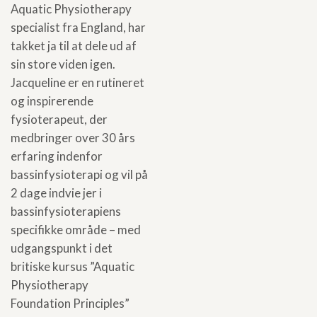
Aquatic Physiotherapy
specialist fra England, har
takket ja til at dele ud af
sin store viden igen.
Jacqueline er en rutineret
og inspirerende
fysioterapeut, der
medbringer over 30 års
erfaring indenfor
bassinfysioterapi og vil på
2 dage indvie jer i
bassinfysioterapiens
specifikke område – med
udgangspunkt i det
britiske kursus ”Aquatic
Physiotherapy
Foundation Principles”