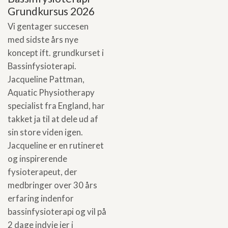
Grundkursus 2026
Vi gentager succesen
med sidste års nye
koncept ift. grundkurset i
Bassinfysioterapi.
Jacqueline Pattman,
Aquatic Physiotherapy
specialist fra England, har
takket ja til at dele ud af
sin store viden igen.
Jacqueline er en rutineret
og inspirerende
fysioterapeut, der
medbringer over 30 års
erfaring indenfor
bassinfysioterapi og vil på
2 dage indvie jer i