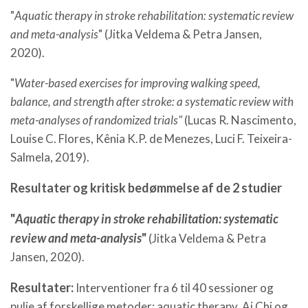
"
Aquatic therapy in stroke rehabilitation: systematic review
and meta-analysis
" (Jitka Veldema & Petra Jansen,
2020).
"
Water-based exercises for improving walking speed,
balance, and strength after stroke: a systematic review with
meta-analyses of randomized trials"
(Lucas R. Nascimento,
Louise C. Flores, Kênia K.P. de Menezes, Luci F. Teixeira-
Salmela, 2019).
Resultater og kritisk bedømmelse af de 2 studier
"
Aquatic therapy in stroke rehabilitation: systematic
review and meta-analysis
"
(Jitka Veldema & Petra
Jansen, 2020).
Resultater:
Interventioner fra 6 til 40 sessioner og
pulje af forskellige metoder: aquatic therapy, Ai Chi og