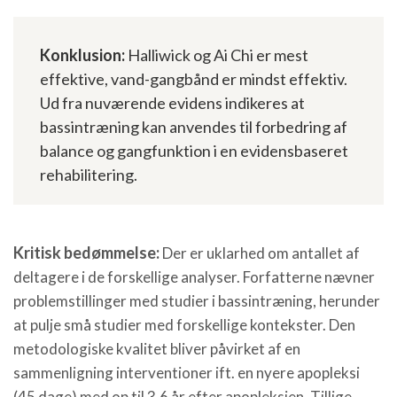
Konklusion:
Halliwick og Ai Chi er mest
effektive, vand-gangbånd er mindst effektiv.
Ud fra nuværende evidens indikeres at
bassintræning kan anvendes til forbedring af
balance og gangfunktion i en evidensbaseret
rehabilitering.
Kritisk bedømmelse:
Der er uklarhed om antallet af
deltagere i de forskellige analyser. Forfatterne nævner
problemstillinger med studier i bassintræning, herunder
at pulje små studier med forskellige kontekster. Den
metodologiske kvalitet bliver påvirket af en
sammenligning interventioner ift. en nyere apopleksi
(45 dage) med op til 3,6 år efter apopleksien. Tillige