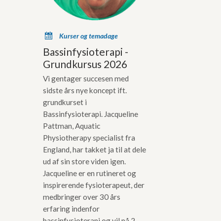
x
Kurser og temadage
Bassinfysioterapi -
Grundkursus 2026
Vi gentager succesen med
sidste års nye koncept ift.
grundkurset i
Bassinfysioterapi. Jacqueline
Pattman, Aquatic
Physiotherapy specialist fra
England, har takket ja til at dele
ud af sin store viden igen.
Jacqueline er en rutineret og
inspirerende fysioterapeut, der
medbringer over 30 års
erfaring indenfor
bassinfysioterapi og vil på 2