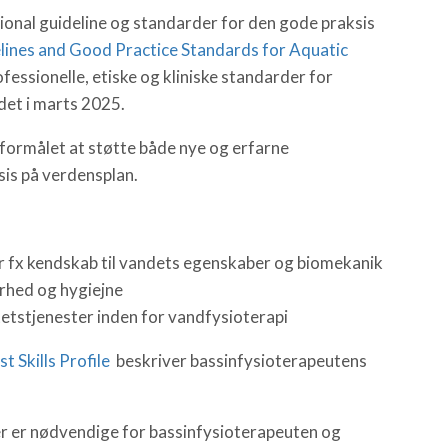
ional guideline og standarder for den gode praksis
elines and Good Practice Standards for Aquatic
ofessionelle, etiske og kliniske standarder for
det i marts 2025.
ormålet at støtte både nye og erfarne
sis på verdensplan.
fx kendskab til vandets egenskaber og biomekanik
kerhed og hygiejne
tetstjenester inden for vandfysioterapi
t Skills Profile
beskriver bassinfysioterapeutens
r er nødvendige for bassinfysioterapeuten og