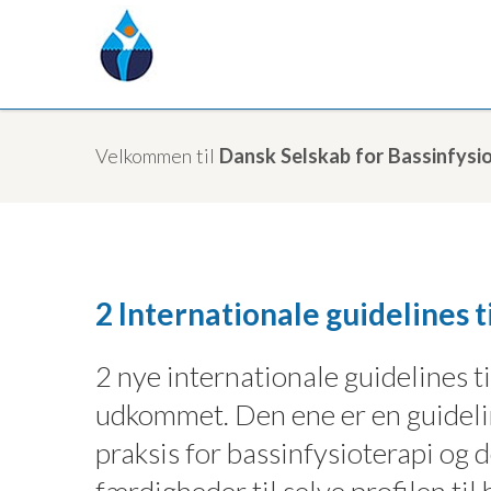
Velkommen til
Dansk Selskab for Bassinfysio
2 Internationale guidelines t
2 nye internationale guidelines t
udkommet. Den ene er en guideli
praksis for bassinfysioterapi og 
færdigheder til selve profilen ti