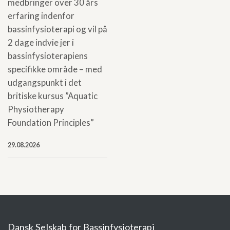
medbringer over 30 års
erfaring indenfor
bassinfysioterapi og vil på
2 dage indvie jer i
bassinfysioterapiens
specifikke område – med
udgangspunkt i det
britiske kursus ”Aquatic
Physiotherapy
Foundation Principles”
29.08.2026
Dansk Selskab for Bassinfysioterapi