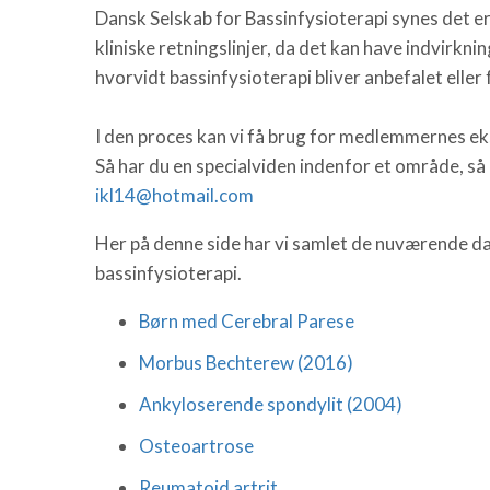
Dansk Selskab for Bassinfysioterapi synes det er
kliniske retningslinjer, da det kan have indvir
hvorvidt bassinfysioterapi bliver anbefalet eller
I den proces kan vi få brug for medlemmernes ek
Så har du en specialviden indenfor et område, så
ikl14@hotmail.com
Her på denne side har vi samlet de nuværende dansk
bassinfysioterapi.
Børn med Cerebral Parese
Morbus Bechterew (2016)
Ankyloserende spondylit (2004)
Osteoartrose
Reumatoid artrit