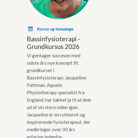
x
Kurser og temadage
Bassinfysioterapi -
Grundkursus 2026
Vi gentager succesen med
sidste års nye koncept ift.
grundkurset i
Bassinfysioterapi. Jacqueline
Pattman, Aquatic
Physiotherapy specialist fra
England, har takket ja til at dele
ud af sin store viden igen.
Jacqueline er en rutineret og
inspirerende fysioterapeut, der
medbringer over 30 års
erfaring indenfor