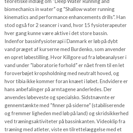
teoretiske indlæg om ”Deep Water Running and
biomechanics in water” og ”Shallow water running
kinematics and performance enhancements drills”. Han
stod også for 2 seancer i vand, hvor 15 fysioterapeuter
hver gang kunne være aktive i det store bassin.
Indenfor bassinfysioterapi i Danmark er løb på dybt
vand præget af kurserne med Burdenko, som anvender
en opret løbestilling. Hvor Killgore ud fra løbeanalyser i
vand under ”laboratorie forhold” er nået frem til en let
foroverbøjet kropsholdning med neutralt hoved, og
hvor tibia ikke kommer foran knæet i løbet. Endvidere er
hans anbefalinger på armtagene anderledes. Der
anvendes løbeveste og specialsko. Sidstnævnte er
gennemtænkte med ”finner på siderne” (stabiliserende
og fremmer ligheden med løb på land) og skridsikkerhed
ved træningsaktiviteter på bassinkanten. Videoklip fra
træning med atleter, viste en tilrettelæggelse med et