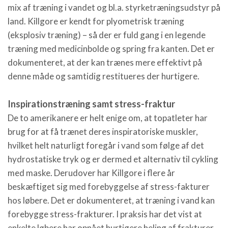
mix af træning i vandet og bl.a. styrketræningsudstyr på
land. Killgore er kendt for plyometrisk træning
(eksplosiv træning) – så der er fuld gang i en legende
træning med medicinbolde og spring fra kanten. Det er
dokumenteret, at der kan trænes mere effektivt på
denne måde og samtidig restitueres der hurtigere.
Inspirationstræning samt stress-fraktur
De to amerikanere er helt enige om, at topatleter har
brug for at få trænet deres inspiratoriske muskler,
hvilket helt naturligt foregår i vand som følge af det
hydrostatiske tryk og er dermed et alternativ til cykling
med maske. Derudover har Killgore i flere år
beskæftiget sig med forebyggelse af stress-fakturer
hos løbere. Det er dokumenteret, at træning i vand kan
forebygge stress-frakturer. I praksis har det vist at
enkelte løbere har opnået hurtigere heling af frakturer