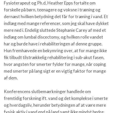
Fysioterapeut og Ph.d, Heather Epps fortalte om
forskelle på børn, teenagere og voksne i træning og
dernæst hvilken betydning det får for træning i vand. Et
indlæg med mange referencer, som jeg skal have dykket
mere ned i. Endelig sluttede Stephanie Carey af med et
indlæg om lumbal discectomy, og hvilken rolle vandet
har og burde have i rehabiliteringen af denne gruppe.
Hun fremhævede en bekymring over, at for mange ikke
fik tilbudt tilstrækkelig rehabilitering i sub-akut fasen,
hvor angsten for smerter fylder for mange, når coping
med smerter på lang sigt er en vigtig faktor for mange
af dem.
Konferencens slutbemærkninger handlede om
fremtidig forskning ift. vand og det komplekse i smerte
og hverdagsliv, herunder betydningen af at være mere
fysisk aktiv i vand end på land samt ikke mindst bedre