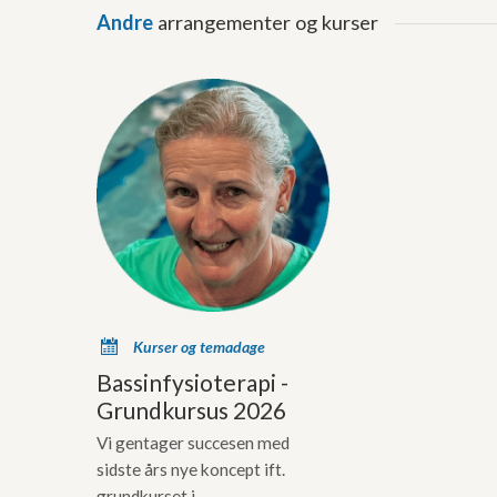
Andre
arrangementer og kurser
x
Kurser og temadage
Bassinfysioterapi -
Grundkursus 2026
Vi gentager succesen med
sidste års nye koncept ift.
grundkurset i