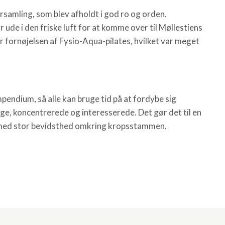
rsamling, som blev afholdt i god ro og orden.
r ude i den friske luft for at komme over til Møllestiens
 fornøjelsen af Fysio-Aqua-pilates, hvilket var meget
endium, så alle kan bruge tid på at fordybe sig
ige, koncentrerede og interesserede. Det gør det til en
r med stor bevidsthed omkring kropsstammen.